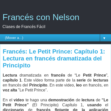
Francés con Nelson
Clases de Francés Fácil
▼
Francés: Le Petit Prince: Capítulo 1:
Lectura en francés dramatizada del
Principito
Lectura
dramatizada en
francés
de “Le
Petit Prince
”,
capítulo 1
. Este vídeo forma parte de la
serie
de
lecturas
en francés del
Principito
. En este video,
leo
en francés, en
voz alta
"Le Petit Prince".
En el
video
te hago una
demostración
de
lectura
de
“Le
Petit Prince”
(El Principito) Capítulo 1,
usando
el
diccionario
de
francés flotante de la aplicación