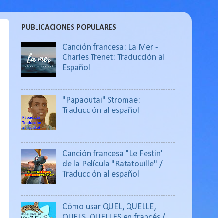
PUBLICACIONES POPULARES
Canción francesa: La Mer -
Charles Trenet: Traducción al
Español
"Papaoutai" Stromae:
Traducción al español
Canción francesa "Le Festin"
de la Película "Ratatouille" /
Traducción al español
Cómo usar QUEL, QUELLE,
QUELS, QUELLES en francés /