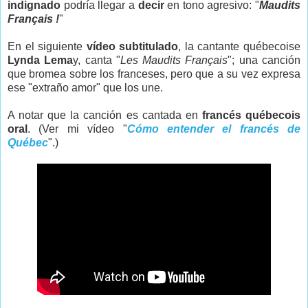
indignado
podría llegar a
decir
en tono agresivo: "
Maudits
Français !
"
En el siguiente
vídeo subtitulado
, la cantante québecoise
Lynda Lema
y, canta "
Les Maudits Français
"; una canción
que bromea sobre los franceses, pero que a su vez expresa
ese "extraño amor" que los une.
A notar que la canción es cantada en
francés québecois
oral
. (Ver mi vídeo "
Cómo entender el francés de
Québec
".)