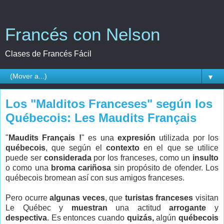
Francés con Nelson
Clases de Francés Fácil
▼
Los "Malditos Franceses" según los
Québecois: Les Maudits Français
"
Maudits Français !
" es una
expresión
utilizada por los
québecois
, que según el
contexto
en el que se utilice
puede ser
considerada
por los franceses, como un
insulto
o como una
broma cariñosa
sin propósito de ofender. Los
québecois bromean así con sus amigos franceses.
Pero ocurre
algunas veces
, que
turistas franceses
visitan
Le Québec y
muestran
una actitud
arrogante
y
despectiva
. Es entonces cuando
quizás,
algún
québecois