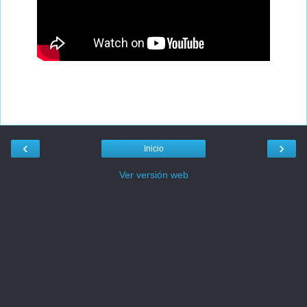
‹
›
Inicio
Ver versión web