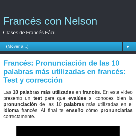
Francés con Nelson
Clases de Francés Fácil
▼
Francés: Pronunciación de las 10
palabras más utilizadas en francés:
Test y corrección
Las
10 palabra
s
más utilizadas
en
francés
. En este vídeo
presento un
test
para que
evalúes
si conoces bien la
pronunciación
de las 10
palabras
más utilizadas en el
idioma
francés. Al final te
enseño
cómo
pronunciarlas
correctamente.