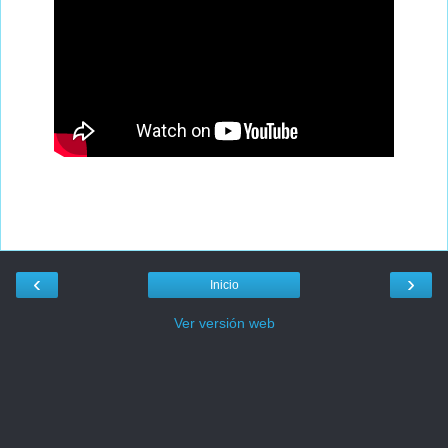
‹
›
Inicio
Ver versión web