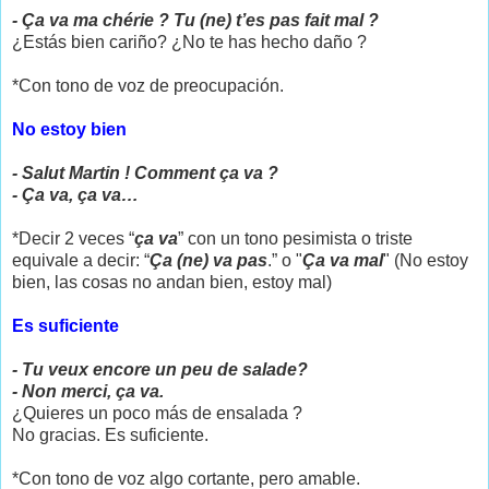
- Ça va ma chérie ? Tu (ne) t’es pas fait mal ?
¿Estás bien cariño? ¿No te has hecho daño ?
*Con tono de voz de preocupación.
No estoy bien
- Salut Martin ! Comment ça va ?
- Ça va, ça va…
*Decir 2 veces “
ça va
” con un tono pesimista o triste
equivale a decir: “
Ça (ne) va pas
.” o "
Ça va mal
" (No estoy
bien, las cosas no andan bien, estoy mal)
Es suficiente
- Tu veux encore un peu de salade?
- Non merci, ça va.
¿Quieres un poco más de ensalada ?
No gracias. Es suficiente.
*Con tono de voz algo cortante, pero amable.