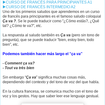
▶️
CURSO DE FRANCÉS PARA PRINCIPIANTES A1
▶️
CURSO DE FRANCÉS INTERMEDIO A2
Uno de los primeros saludos que aprendemos en un curso
de francés para principiantes es el famoso saludo coloquial
Ça va ?
. Se le puede traducir como “¿Cómo estás?, ¿Qué
tal? ¿Cómo te va?”, etc.
La respuesta al saludo también es
Ça va
(pero sin tono de
pregunta), que se puede traducir “bien, estoy bien, todo
bien”, etc.
Podemos también hacer más largo el “
ça va
”
- Comment ça va?
- Tout va très bien
Sin embargo “
Ça va
” significa muchas cosas más,
dependiendo del contexto y del tono de voz del que habla.
En la cultura francesa, se comunica mucho con el tono de
voz y los gestos. Hay que saber leer ese lenguaje gestual.