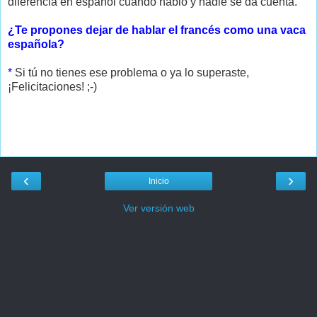
diferencia en español cuando hablo y nadie se da cuenta.
¿Te propones dejar de hablar el francés como una vaca
española?
*
Si tú no tienes ese problema o ya lo superaste,
¡Felicitaciones! ;-)
‹
›
Inicio
Ver versión web