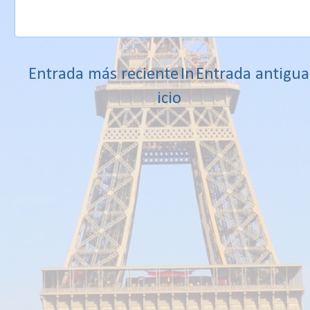
Entrada más reciente
In
Entrada antigua
icio