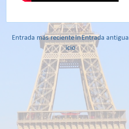
Entrada más reciente
In
Entrada antigua
icio