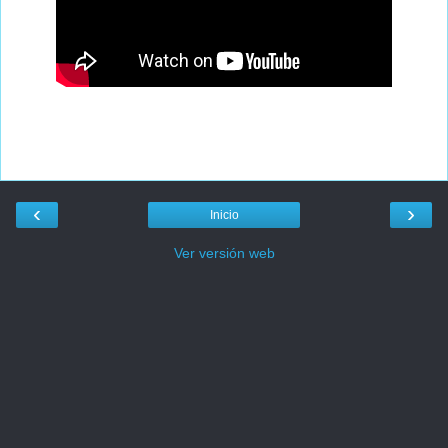
‹
›
Inicio
Ver versión web