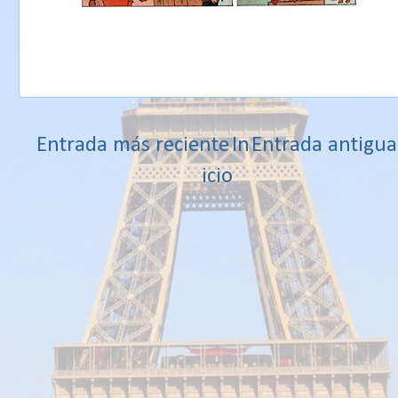
Entrada más reciente
In
Entrada antigua
icio