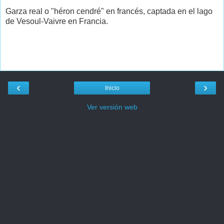
Garza real o "héron cendré" en francés, captada en el lago
de Vesoul-Vaivre en Francia.
‹
›
Inicio
Ver versión web