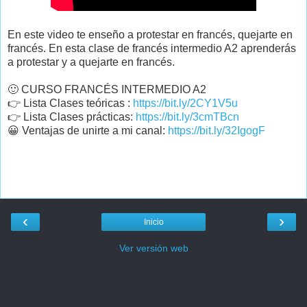
En este video te enseño a protestar en francés, quejarte en
francés. En esta clase de francés intermedio A2 aprenderás
a protestar y a quejarte en francés.
🙂 CURSO FRANCÉS INTERMEDIO A2
👉 Lista Clases teóricas :
https://bit.ly/2CY1V5u
👉 Lista Clases prácticas:
https://bit.ly/3cmTBcn
😀 Ventajas de unirte a mi canal:
https://bit.ly/32IgogF
‹
›
Inicio
Ver versión web