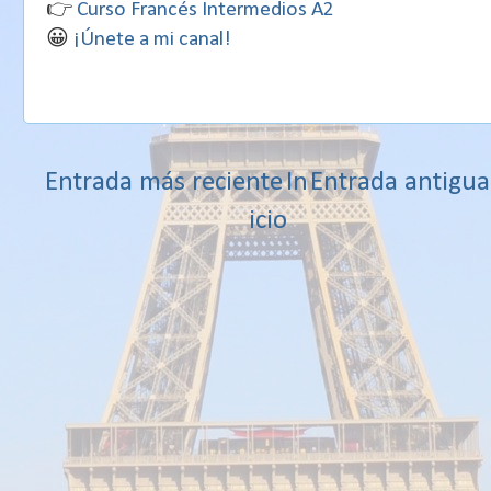
👉
Curso Francés Intermedios A2
😀
¡Únete a mi canal!
Entrada más reciente
In
Entrada antigua
icio