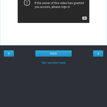
‹
›
Inicio
Ver versión web