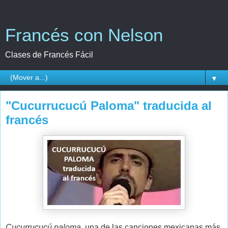
Francés con Nelson
Clases de Francés Fácil
▼
"Cucurrucucú Paloma" traducida al
francés
Cucurrucucú paloma
, una de las canciones mexicanas más